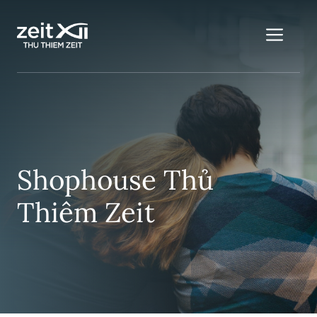
Chuyển
đến
Me
nội
dung
Shophouse Thủ
Thiêm Zeit