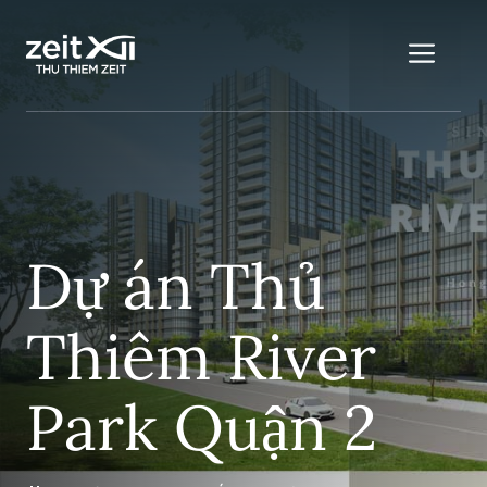
Chuyển
đến
Me
nội
dung
Dự án Thủ
Thiêm River
Park Quận 2