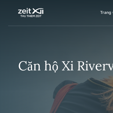
Chuyển
đến
Trang
nội
dung
Căn hộ Xi River