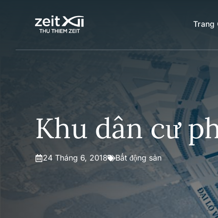
Chuyển
đến
Trang
nội
dung
Khu dân cư ph
24 Tháng 6, 2018
Bất động sản