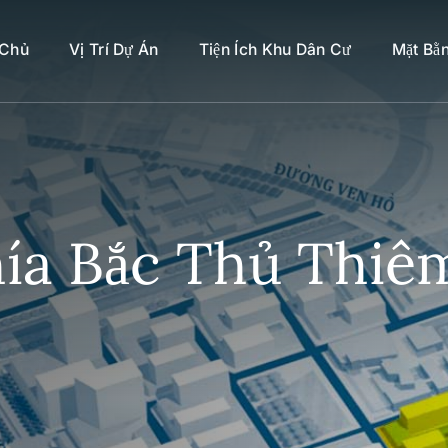
 Chủ
Vị Trí Dự Án
Tiện Ích Khu Dân Cư
Mặt Bằ
ía Bắc Thủ Thi