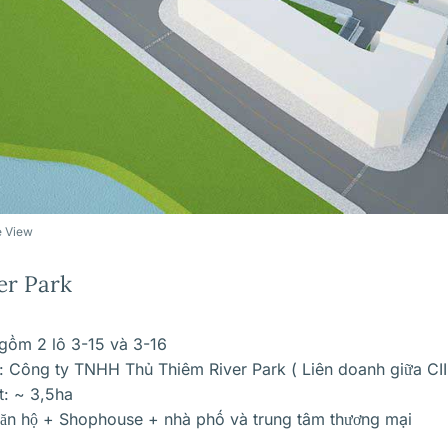
e View
er Park
o gồm 2 lô 3-15 và 3-16
n: Công ty TNHH Thủ Thiêm River Park ( Liên doanh giữa C
t: ~ 3,5ha
ăn hộ + Shophouse + nhà phố và trung tâm thương mại